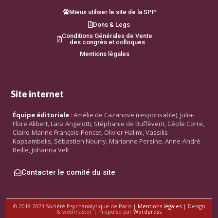
Mieux utiliser le site de la SPP
Dons & Legs
Conditions Générales de Vente
des congrès et colloques
Mentions légales
Site internet
Équipe éditoriale
: Amélie de Cazanove (responsable), Julia-
Flore Alibert, Lara Angelotti, Stéphanie de Buffévent, Cécile Corre,
Claire-Marine François-Poncet, Olivier Halimi, Vassilis
Kapsambelis, Sébastien Nourry, Marianne Persine, Anne-André
Reille, Johanna Velt
Contacter le comité du site
© 2018-2023 Société Psychanalytique de Paris |
Mentions légales
| Design
& webmaster | Propulsé par
Wordpress