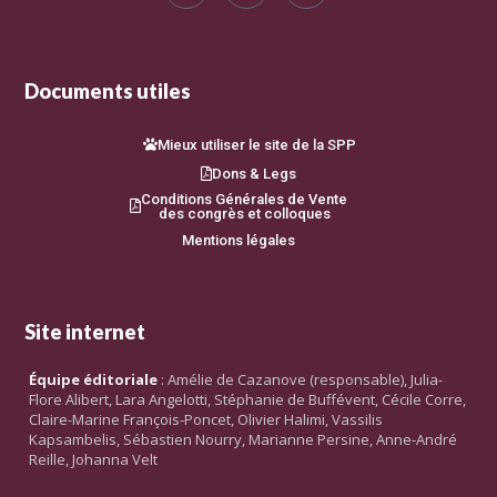
Documents utiles
Mieux utiliser le site de la SPP
Dons & Legs
Conditions Générales de Vente
des congrès et colloques
Mentions légales
Site internet
Équipe éditoriale
: Amélie de Cazanove (responsable), Julia-
Flore Alibert, Lara Angelotti, Stéphanie de Buffévent, Cécile Corre,
Claire-Marine François-Poncet, Olivier Halimi, Vassilis
Kapsambelis, Sébastien Nourry, Marianne Persine, Anne-André
Reille, Johanna Velt