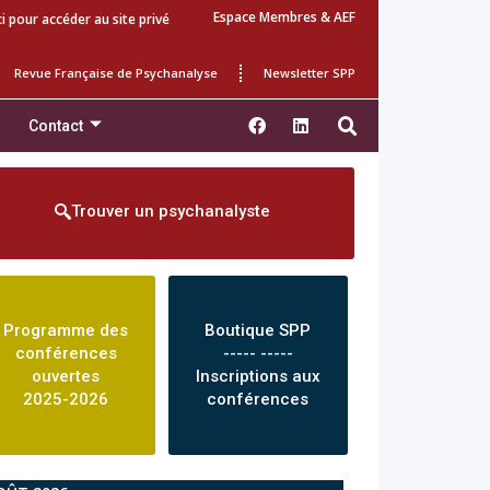
Espace Membres & AEF
ci pour accéder au site privé
Revue Française de Psychanalyse
Newsletter SPP
Contact
Trouver un psychanalyste
Programme des
Boutique SPP
conférences
----- -----
ouvertes
Inscriptions aux
2025-2026
conférences