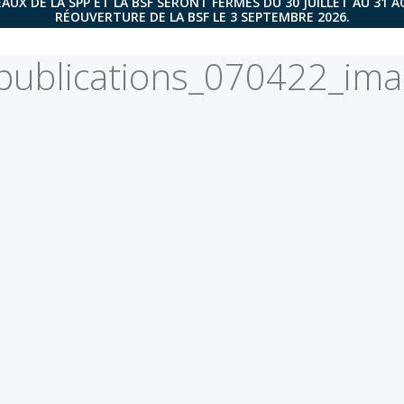
AUX DE LA SPP ET LA BSF SERONT FERMÉS DU 30 JUILLET AU 31 
RÉOUVERTURE DE LA BSF LE 3 SEPTEMBRE 2026.
-publications_070422_ima