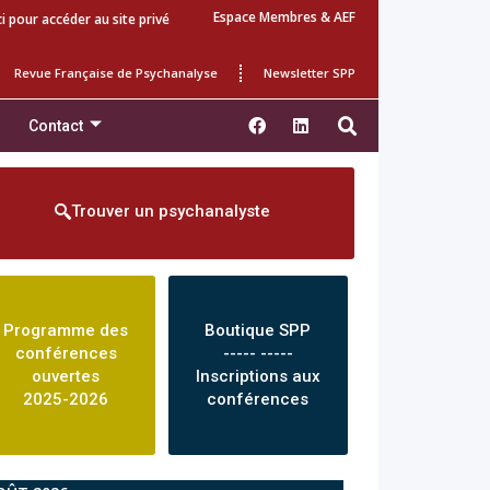
Espace Membres & AEF
ci pour accéder au site privé
Revue Française de Psychanalyse
Newsletter SPP
Contact
Trouver un psychanalyste
Programme des
Boutique SPP
conférences
----- -----
ouvertes
Inscriptions aux
2025-2026
conférences