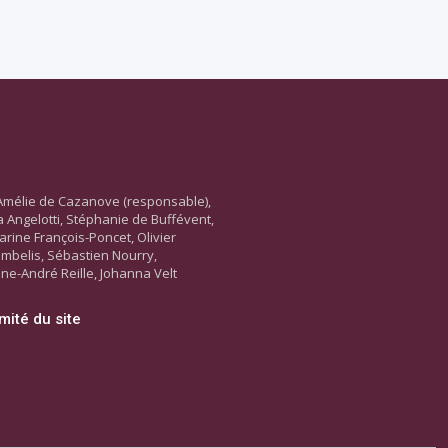
Amélie de Cazanove (responsable),
ara Angelotti, Stéphanie de Buffévent,
arine François-Poncet, Olivier
ambelis, Sébastien Nourry,
ne-André Reille, Johanna Velt
mité du site