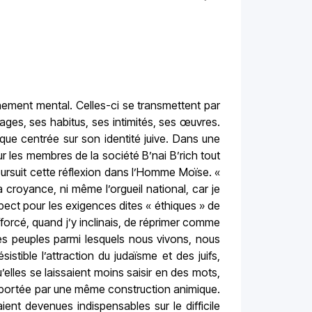
nnement mental. Celles-ci se transmettent par
ngages, ses habitus, ses intimités, ses œuvres.
que centrée sur son identité juive. Dans une
sur les membres de la société B’nai B’rich tout
 poursuit cette réflexion dans l’Homme Moïse. «
a croyance, ni même l’orgueil national, car je
spect pour les exigences dites « éthiques » de
fforcé, quand j’y inclinais, de réprimer comme
des peuples parmi lesquels nous vivons, nous
sistible l’attraction du judaïsme et des juifs,
elles se laissaient moins saisir en des mots,
e apportée par une même construction animique.
ent devenues indispensables sur le difficile