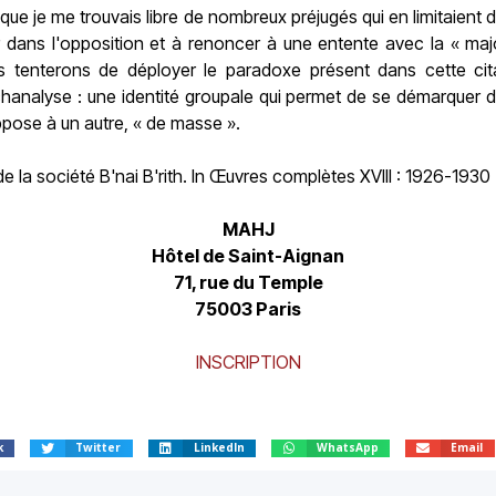
 que je me trouvais libre de nombreux préjugés qui en limitaient d'
r dans l'opposition et à renoncer à une entente avec la « maj
s tenterons de déployer le paradoxe présent dans cette citati
hanalyse : une identité groupale qui permet de se démarquer 
ppose à un autre, « de masse ».
e la société B'nai B'rith. In Œuvres complètes XVIII : 1926-1930 (p
MAHJ
Hôtel de Saint-Aignan
71, rue du Temple
75003 Paris
INSCRIPTION
k
Twitter
LinkedIn
WhatsApp
Email