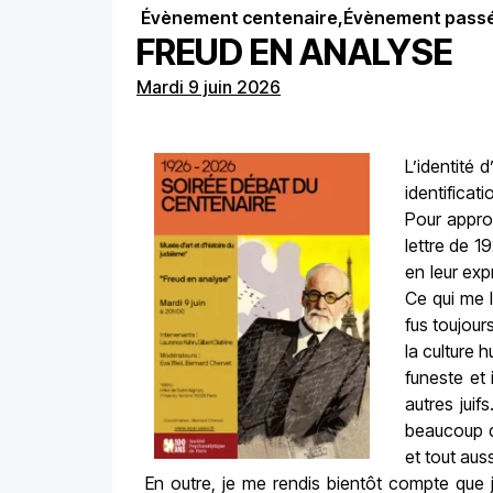
Évènement centenaire
,
Évènement pass
FREUD EN ANALYSE
Mardi 9 juin 2026
L’identité 
identificat
Pour approc
lettre de 1
en leur exp
Ce qui me l
fus toujour
la culture 
funeste et 
autres juif
beaucoup d’
et tout aus
En outre, je me rendis bientôt compte que j