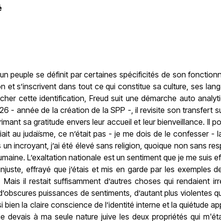
é
d’un peuple se définit par certaines spécificités de son fonctio
ion et s’inscrivent dans tout ce qui constitue sa culture, ses la
her cette identification, Freud suit une démarche auto analyti
926 - année de la création de la SPP -, il revisite son transfert 
rimant sa gratitude envers leur accueil et leur bienveillance. Il
iait au judaïsme, ce n’était pas - je me dois de le confesser - l
s un incroyant, j’ai été élevé sans religion, quoique non sans re
humaine. L’exaltation nationale est un sentiment que je me suis e
injuste, effrayé que j’étais et mis en garde par les exemples 
s. Mais il restait suffisamment d’autres choses qui rendaient irré
obscures puissances de sentiments, d’autant plus violentes qu’
si bien la claire conscience de l’identité interne et la quiétud
e devais à ma seule nature juive les deux propriétés qui m'étai