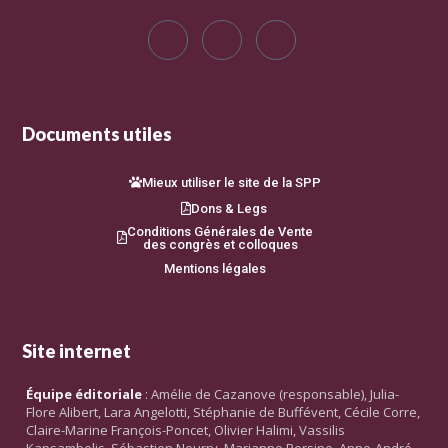
Documents utiles
Mieux utiliser le site de la SPP
Dons & Legs
Conditions Générales de Vente
des congrès et colloques
Mentions légales
Site internet
Équipe éditoriale
: Amélie de Cazanove (responsable), Julia-
Flore Alibert, Lara Angelotti, Stéphanie de Buffévent, Cécile Corre,
Claire-Marine François-Poncet, Olivier Halimi, Vassilis
Kapsambelis, Sébastien Nourry, Marianne Persine, Anne-André