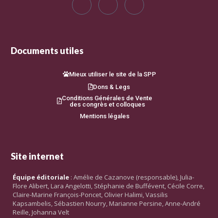
Documents utiles
Mieux utiliser le site de la SPP
Dons & Legs
Conditions Générales de Vente
des congrès et colloques
Mentions légales
Site internet
Équipe éditoriale
: Amélie de Cazanove (responsable), Julia-
Flore Alibert, Lara Angelotti, Stéphanie de Buffévent, Cécile Corre,
Claire-Marine François-Poncet, Olivier Halimi, Vassilis
Kapsambelis, Sébastien Nourry, Marianne Persine, Anne-André
Reille, Johanna Velt