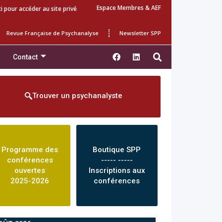
Espace Membres & AEF
ci pour accéder au site privé
Revue Française de Psychanalyse
Newsletter SPP
Contact
Trouver un psychanalyste
Programme des
Boutique SPP
conférences
----- -----
ouvertes
Inscriptions aux
2025-2026
conférences