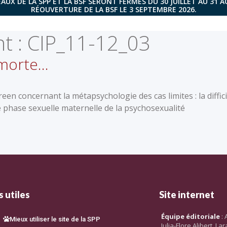
AUX DE LA SPP ET LA BSF SERONT FERMÉS DU 30 JUILLET AU 31 
RÉOUVERTURE DE LA BSF LE 3 SEPTEMBRE 2026.
t :
CIP_11-12_03
 morte…
een concernant la métapsychologie des cas limites : la diffici
ne phase sexuelle maternelle de la psychosexualité
 utiles
Site internet
Équipe éditoriale
: 
Mieux utiliser le site de la SPP
Julia-Flore Alibert, L