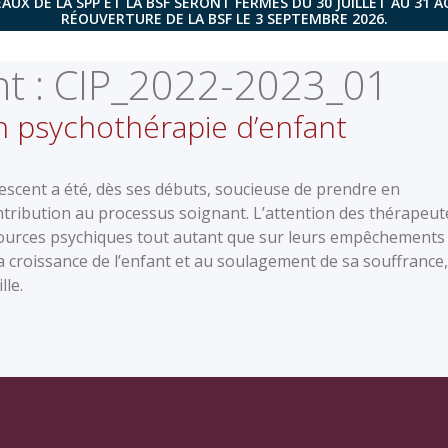
AUX DE LA SPP ET LA BSF SERONT FERMÉS DU 30 JUILLET AU 31 
RÉOUVERTURE DE LA BSF LE 3 SEPTEMBRE 2026.
t :
CIP_2022-2023_01
 en psychothérapie d’enfant
lescent a été, dès ses débuts, soucieuse de prendre en
ntribution au processus soignant. L’attention des thérapeut
essources psychiques tout autant que sur leurs empêchements
 à la croissance de l’enfant et au soulagement de sa souffrance,
lle.