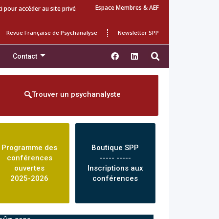
Espace Membres & AEF
ci pour accéder au site privé
Revue Française de Psychanalyse
Newsletter SPP
Contact
Trouver un psychanalyste
Programme des
Boutique SPP
conférences
----- -----
ouvertes
Inscriptions aux
2025-2026
conférences