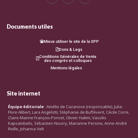
Documents utiles
Mieux utiliser le site de la SPP
Dons & Legs
Conditions Générales de Vente
des congrès et colloques
Mentions légales
Site internet
Équipe éditoriale
: Amélie de Cazanove (responsable), Julia-
Flore Alibert, Lara Angelotti, Stéphanie de Buffévent, Cécile Corre,
Claire-Marine François-Poncet, Olivier Halimi, Vassilis
Kapsambelis, Sébastien Nourry, Marianne Persine, Anne-André
Reille, Johanna Velt