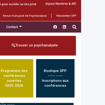
Espace Membres & AEF
ci pour accéder au site privé
Revue Française de Psychanalyse
Newsletter SPP
Contact
Trouver un psychanalyste
Programme des
Boutique SPP
conférences
----- -----
ouvertes
Inscriptions aux
2025-2026
conférences