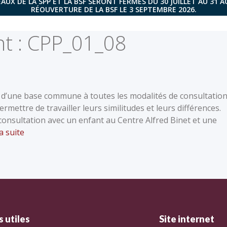
AUX DE LA SPP ET LA BSF SERONT FERMÉS DU 30 JUILLET AU 31 
RÉOUVERTURE DE LA BSF LE 3 SEPTEMBRE 2026.
t :
CPP_01_08
n d’une base commune à toutes les modalités de consultatio
mettre de travailler leurs similitudes et leurs différences.
onsultation avec un enfant au Centre Alfred Binet et une
la suite
 utiles
Site internet