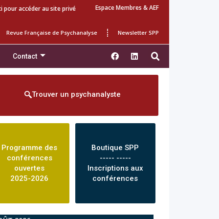
Espace Membres & AEF
ci pour accéder au site privé
Revue Française de Psychanalyse
Newsletter SPP
Contact
Trouver un psychanalyste
Programme des
Boutique SPP
conférences
----- -----
ouvertes
Inscriptions aux
2025-2026
conférences