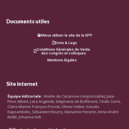
Documents utiles
Mieux utiliser le site de la SPP
Dons & Legs
Conditions Générales de Vente
des congrès et colloques
Mentions légales
Site internet
Équipe éditoriale
: Amélie de Cazanove (responsable), Julia-
Flore Alibert, Lara Angelotti, Stéphanie de Buffévent, Cécile Corre,
Claire-Marine François-Poncet, Olivier Halimi, Vassilis
Kapsambelis, Sébastien Nourry, Marianne Persine, Anne-André
Reille, Johanna Velt