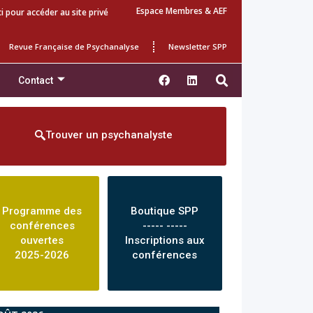
Espace Membres & AEF
ci pour accéder au site privé
Revue Française de Psychanalyse
Newsletter SPP
Contact
Trouver un psychanalyste
Programme des
Boutique SPP
conférences
----- -----
ouvertes
Inscriptions aux
2025-2026
conférences