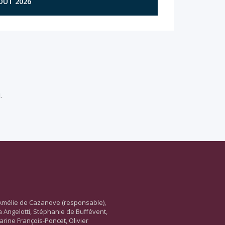
AOÛT 2026
.
Amélie de Cazanove (responsable),
ara Angelotti, Stéphanie de Buffévent,
arine François-Poncet, Olivier