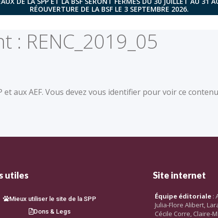
AUX DE LA SPP ET LA BSF SERONT FERMÉS DU 30 JUILLET AU 31 
RÉOUVERTURE DE LA BSF LE 3 SEPTEMBRE 2026.
t :
RENC_2019_05
et aux AEF. Vous devez vous identifier pour voir ce contenu
 utiles
Site internet
Équipe éditoriale
: 
Mieux utiliser le site de la SPP
Julia-Flore Alibert, L
Dons & Legs
Cécile Corre, Claire-M