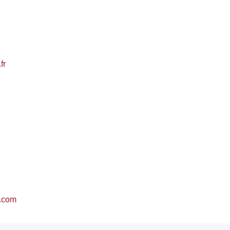
fr
l.com