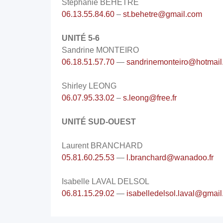
Stéphanie BEHÊTRE
06.13.55.84.60
–
st.behetre@gmail.com
UNITÉ 5-6
Sandrine MONTEIRO
06.18.51.57.70
—
sandrinemonteiro@hotmail.
Shirley LEONG
06.07.95.33.02
–
s.leong@free.fr
UNITÉ SUD-OUEST
Laurent BRANCHARD
05.81.60.25.53
—
l.branchard@wanadoo.fr
Isabelle LAVAL DELSOL
06.81.15.29.02
—
isabelledelsol.laval@gmai