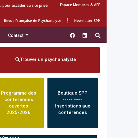
Espace Membres & AEF
ci pour accéder au site privé
Revue Française de Psychanalyse
Newsletter SPP
Contact
Trouver un psychanalyste
Programme des
Boutique SPP
conférences
----- -----
ouvertes
Inscriptions aux
2025-2026
conférences