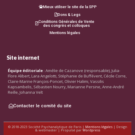
Mieux utiliser le site de la SPP
Dons & Legs
Conditions Générales de Vente
des congrès et colloques
Mentions légales
Site internet
Équipe éditoriale
: Amélie de Cazanove (responsable), Julia-
Flore Alibert, Lara Angelotti, Stéphanie de Buffévent, Cécile Corre,
Claire-Marine François-Poncet, Olivier Halimi, Vassilis
Kapsambelis, Sébastien Nourry, Marianne Persine, Anne-André
Reille, Johanna Velt
Contacter le comité du site
© 2018-2023 Société Psychanalytique de Paris |
Mentions légales
| Design
& webmaster | Propulsé par
Wordpress