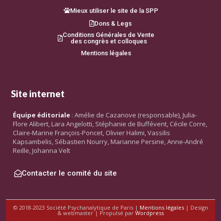
Mieux utiliser le site de la SPP
Dons & Legs
Conditions Générales de Vente
des congrès et colloques
Mentions légales
Site internet
Équipe éditoriale
: Amélie de Cazanove (responsable), Julia-
Flore Alibert, Lara Angelotti, Stéphanie de Buffévent, Cécile Corre,
Claire-Marine François-Poncet, Olivier Halimi, Vassilis
Kapsambelis, Sébastien Nourry, Marianne Persine, Anne-André
Reille, Johanna Velt
Contacter le comité du site
© 2018-2023 Société Psychanalytique de Paris |
Mentions légales
| Design
& webmaster | Propulsé par
Wordpress