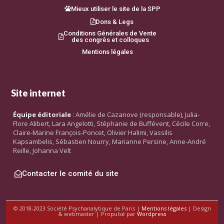
Mieux utiliser le site de la SPP
Dons & Legs
Conditions Générales de Vente
des congrès et colloques
Mentions légales
Site internet
Équipe éditoriale
: Amélie de Cazanove (responsable), Julia-
Flore Alibert, Lara Angelotti, Stéphanie de Buffévent, Cécile Corre,
Claire-Marine François-Poncet, Olivier Halimi, Vassilis
Kapsambelis, Sébastien Nourry, Marianne Persine, Anne-André
Reille, Johanna Velt
Contacter le comité du site
© 2018-2023 Société Psychanalytique de Paris |
Mentions légales
| Design
& webmaster | Propulsé par
Wordpress