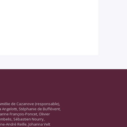
Amélie de Cazanove (responsable),
ara Angelotti, Stéphanie de Buffévent,
arine François-Poncet, Olivier
ambelis, Sébastien Nourry,
ne-André Reille, Johanna Velt