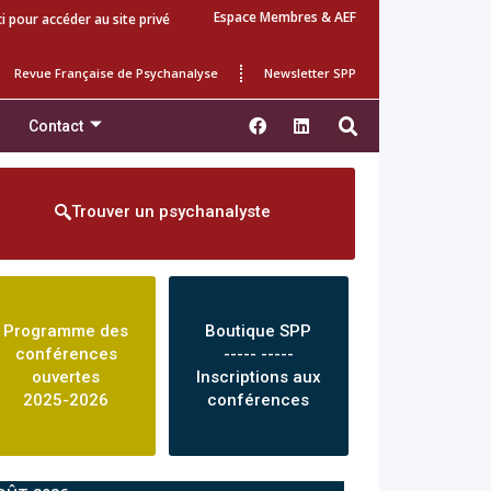
Espace Membres & AEF
ci pour accéder au site privé
Revue Française de Psychanalyse
Newsletter SPP
Contact
Trouver un psychanalyste
Programme des
Boutique SPP
conférences
----- -----
ouvertes
Inscriptions aux
2025-2026
conférences