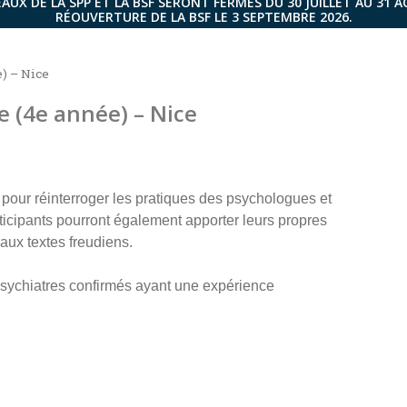
AUX DE LA SPP ET LA BSF SERONT FERMÉS DU 30 JUILLET AU 31 
RÉOUVERTURE DE LA BSF LE 3 SEPTEMBRE 2026.
e) – Nice
e (4e année) – Nice
 pour réinterroger les pratiques des psychologues et
articipants pourront également apporter leurs propres
aux textes freudiens.
sychiatres confirmés ayant une expérience