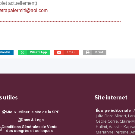
plet actuellement)
etrapalermiti@aol.com
nkedIn
WhatsApp
Email
Print
 utiles
Site internet
Équipe éditoriale
: 
Mieux utiliser le site de la SPP
Julia-Flore Alibert, L
Dons & Legs
Cécile Corre, Claire-M
Halimi, Vassilis Kaps
Conditions Générales de Vente
des congrès et colloques
Marianne Persine, An