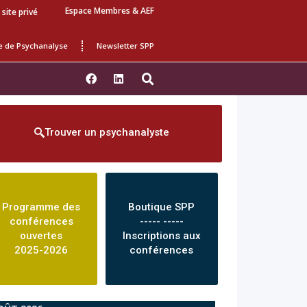
Espace Membres & AEF
 site privé
e de Psychanalyse
Newsletter SPP
Trouver un psychanalyste
Programme des
Boutique SPP
conférences
----- -----
ouvertes
Inscriptions aux
2025-2026
conférences