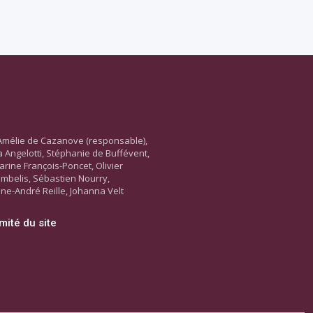
Amélie de Cazanove (responsable),
ara Angelotti, Stéphanie de Buffévent,
arine François-Poncet, Olivier
ambelis, Sébastien Nourry,
ne-André Reille, Johanna Velt
mité du site