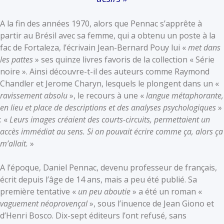
A la fin des années 1970, alors que Pennac s’apprête à
partir au Brésil avec sa femme, qui a obtenu un poste à la
fac de Fortaleza, l’écrivain Jean-Bernard Pouy lui «
met dans
les pattes
» ses quinze livres favoris de la collection « Série
noire ». Ainsi découvre-t-il des auteurs comme Raymond
Chandler et Jerome Charyn, lesquels le plongent dans un «
ravissement absolu
», le recours à une «
langue métaphorante,
en lieu et place de descriptions et des analyses psychologiques
»
: «
Leurs images créaient des courts-circuits, permettaient un
accès immédiat au sens. Si on pouvait écrire comme ça, alors ça
m’allait.
»
A l’époque, Daniel Pennac, devenu professeur de français,
écrit depuis l’âge de 14 ans, mais a peu été publié. Sa
première tentative «
un peu aboutie
» a été un roman «
vaguement néoprovençal
», sous l’inuence de Jean Giono et
d’Henri Bosco. Dix-sept éditeurs l’ont refusé, sans