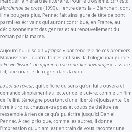
marquer la hiérarchie littéraire. Pour le troisième,
La Petite
Marchande de prose
(1990), il entre dans la « Blanche », dont
il ne bougera plus. Pennac fait ainsi gure de tête de pont
parmi les écrivains qui auront contribué, en France, au
décloisonnement des genres et au renouvellement du
roman par la marge.
Aujourd’hui, il se dit «
frappé
» par l’énergie de ces premiers
Malaussène – quatre tomes ont suivi la trilogie inaugurale.
«
En vieillissant, on apprend à se contrôler davantage
», assure-
t-il, une nuance de regret dans la voix.
La Loi du rêveur
, qui se fiche du sens qu’on lui trouvera et
demande simplement au lecteur de le suivre, comme un film
de Fellini, témoigne pourtant d’une liberté réjouissante. Ce
livre à tiroirs, chausse-trappes et coups de théâtre ne
ressemble à rien de ce qu’a pu écrire jusqu’ici Daniel
Pennac. A ceci près que, comme les autres, il donne
l’impression qu’un ami est en train de vous raconter une