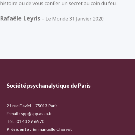
histoire ou de vous confier un secret au coin du feu.
Rafaële Leyris
– Le Monde 31 Janvier 2020
Société psychanalytique de Paris
21 rue Daviel – 75013 Paris
E-mail :
spp@spp.asso.fr
Tél. : 01 43 29 66 70
Présidente
:
Emmanuelle Chervet