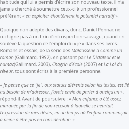
habitude qui lui a permis d’écrire son nouveau texte, il n’a
jamais cherché à soumettre ceux-ci à un professionnel,
préférant «
en exploiter éhontément le potentiel narratif
».
Quoique non adepte des divans, donc, Daniel Pennac ne
rechigne pas à un brin d’introspection sauvage, quand on
soulève la question de l’emploi du « je » dans ses livres.
Romans et essais, de la série des
Malaussène
à
Comme un
roman
(Gallimard, 1992), en passant par
Le Dictateur et le
hamac
(Gallimard, 2003),
Chagrin d’école
(2007) et
La Loi du
rêveur
, tous sont écrits à la première personne.
«
Je pense que ce “je”, aux statuts diérents selon les textes, est lié
au besoin de m’adresser. J’avais envie de parler à quelqu’un
»,
répond-il. Avant de poursuivre : «
Mon enfance a été assez
marquée par la fin de non-recevoir à laquelle se heurtait
l’expression de mes désirs, en un temps où l’enfant commençait
à peine à être pris en considération
. »