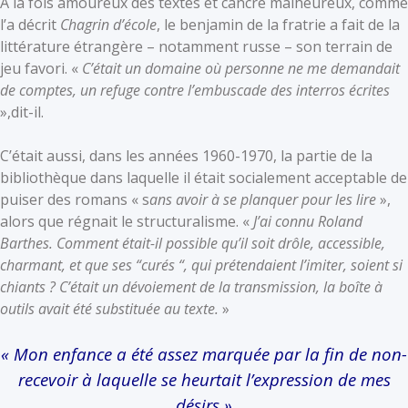
A la fois amoureux des textes et cancre malheureux, comme
l’a décrit
Chagrin d’école
, le benjamin de la fratrie a fait de la
littérature étrangère – notamment russe – son terrain de
jeu favori. «
C’était un domaine où personne ne me demandait
de comptes, un refuge contre l’embuscade des interros écrites
»,dit-il.
C’était aussi, dans les années 1960-1970, la partie de la
bibliothèque dans laquelle il était socialement acceptable de
puiser des romans « s
ans avoir à se planquer pour les lire
»,
alors que régnait le structuralisme. «
J’ai connu Roland
Barthes. Comment était-il possible qu’il soit drôle, accessible,
charmant, et que ses “curés “, qui prétendaient l’imiter, soient si
chiants ? C’était un dévoiement de la transmission, la boîte à
outils avait été substituée au texte.
»
« Mon enfance a été assez marquée par la fin de non-
recevoir à laquelle se heurtait l’expression de mes
désirs »