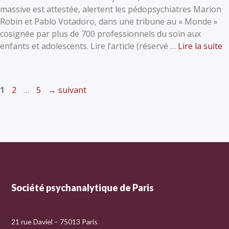
massive est attestée, alertent les pédopsychiatres Marion
Robin et Pablo Votadoro, dans une tribune au « Monde »
cosignée par plus de 700 professionnels du soin aux
enfants et adolescents. Lire l’article (réservé …
Lire la suite
1
2
…
5
→
suivant
Société psychanalytique de Paris
21 rue Daviel – 75013 Paris