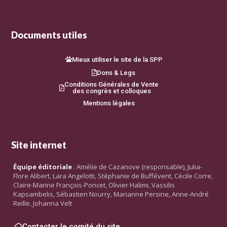
Documents utiles
Mieux utiliser le site de la SPP
Dons & Legs
Conditions Générales de Vente
des congrès et colloques
Mentions légales
Site internet
Équipe éditoriale
: Amélie de Cazanove (responsable), Julia-
Flore Alibert, Lara Angelotti, Stéphanie de Buffévent, Cécile Corre,
Claire-Marine François-Poncet, Olivier Halimi, Vassilis
Kapsambelis, Sébastien Nourry, Marianne Persine, Anne-André
Reille, Johanna Velt
Contacter le comité du site