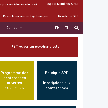
Espace Membres & AEF
ci pour accéder au site privé
Revue Française de Psychanalyse
Newsletter SPP
Contact
Trouver un psychanalyste
Programme des
Boutique SPP
conférences
----- -----
ouvertes
Inscriptions aux
2025-2026
conférences