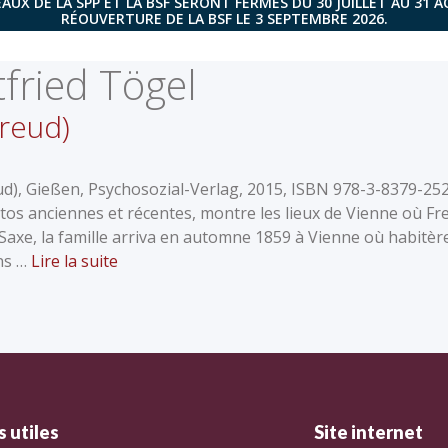
AUX DE LA SPP ET LA BSF SERONT FERMÉS DU 30 JUILLET AU 31 
RÉOUVERTURE DE LA BSF LE 3 SEPTEMBRE 2026.
tfried Tögel
reud)
ud), Gießen, Psychosozial-Verlag, 2015, ISBN 978-3-8379-25
hotos anciennes et récentes, montre les lieux de Vienne où Fr
e Saxe, la famille arriva en automne 1859 à Vienne où habitèr
ns …
Lire la suite
 utiles
Site internet