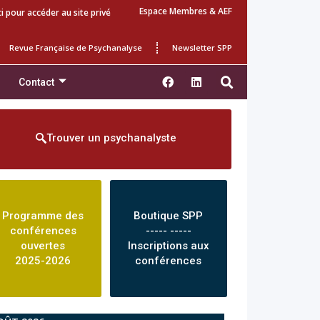
Espace Membres & AEF
ci pour accéder au site privé
Revue Française de Psychanalyse
Newsletter SPP
Contact
Trouver un psychanalyste
Programme des
Boutique SPP
conférences
----- -----
ouvertes
Inscriptions aux
2025-2026
conférences