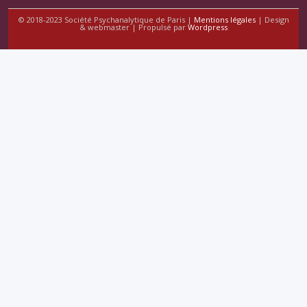
© 2018-2023 Société Psychanalytique de Paris |
Mentions légales
| Design
& webmaster | Propulsé par
Wordpress