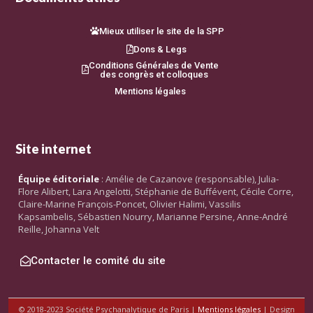
Mieux utiliser le site de la SPP
Dons & Legs
Conditions Générales de Vente
des congrès et colloques
Mentions légales
Site internet
Équipe éditoriale
: Amélie de Cazanove (responsable), Julia-
Flore Alibert, Lara Angelotti, Stéphanie de Buffévent, Cécile Corre,
Claire-Marine François-Poncet, Olivier Halimi, Vassilis
Kapsambelis, Sébastien Nourry, Marianne Persine, Anne-André
Reille, Johanna Velt
Contacter le comité du site
© 2018-2023 Société Psychanalytique de Paris |
Mentions légales
| Design