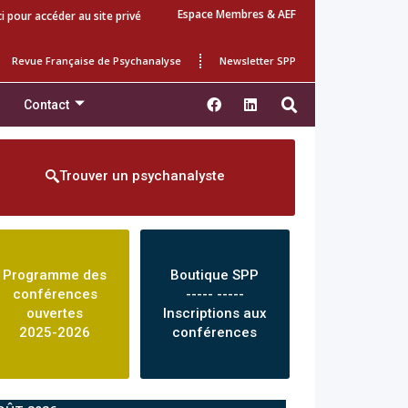
Espace Membres & AEF
ci pour accéder au site privé
Revue Française de Psychanalyse
Newsletter SPP
Contact
Trouver un psychanalyste
Programme des
Boutique SPP
conférences
----- -----
ouvertes
Inscriptions aux
2025-2026
conférences