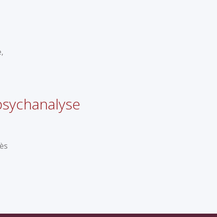
,
psychanalyse
rès