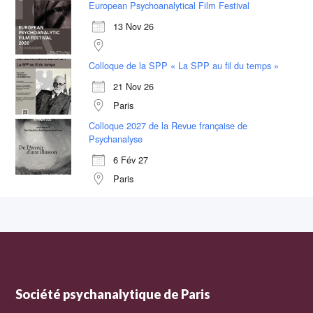
European Psychoanalytical Film Festival
13 Nov 26
Colloque de la SPP « La SPP au fil du temps »
21 Nov 26
Paris
Colloque 2027 de la Revue française de
Psychanalyse
6 Fév 27
Paris
Société psychanalytique de Paris