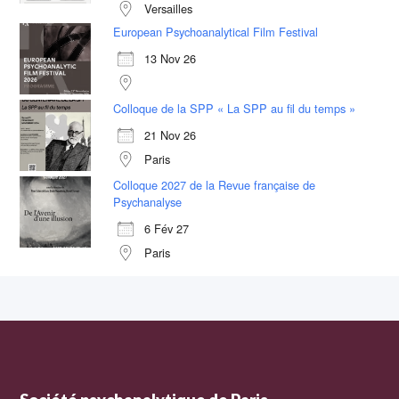
Versailles
European Psychoanalytical Film Festival
13 Nov 26
Colloque de la SPP « La SPP au fil du temps »
21 Nov 26
Paris
Colloque 2027 de la Revue française de
Psychanalyse
6 Fév 27
Paris