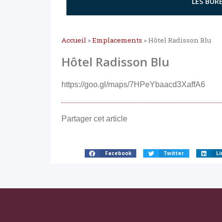
LES BURE
Accueil
»
Emplacements
»
Hôtel Radisson Blu
Hôtel Radisson Blu
https://goo.gl/maps/7HPeYbaacd3XaffA6
Partager cet article
Facebook
Twitter
Li