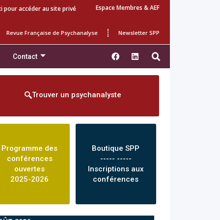
Espace Membres & AEF
ci pour accéder au site privé
Revue Française de Psychanalyse
Newsletter SPP
Contact
Trouver un psychanalyste
Programme des
Boutique SPP
conférences
----- -----
ouvertes
Inscriptions aux
2025-2026
conférences