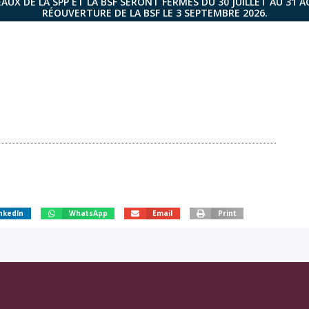
AUX DE LA SPP ET LA BSF SERONT FERMÉS DU 30 JUILLET AU 31 
RÉOUVERTURE DE LA BSF LE 3 SEPTEMBRE 2026.
nkedIn
WhatsApp
Email
Print