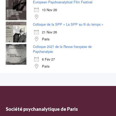
European Psychoanalytical Film Festival
13 Nov 26
Colloque de la SPP « La SPP au fil du temps »
21 Nov 26
Paris
Colloque 2027 de la Revue française de
Psychanalyse
6 Fév 27
Paris
Société psychanalytique de Paris