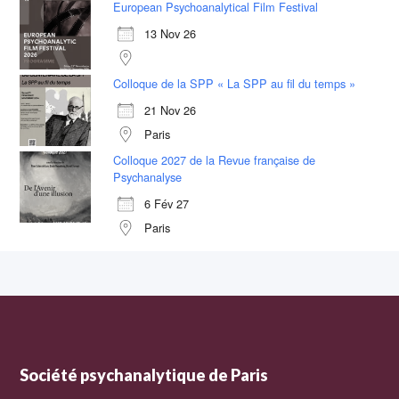
European Psychoanalytical Film Festival
13 Nov 26
Colloque de la SPP « La SPP au fil du temps »
21 Nov 26
Paris
Colloque 2027 de la Revue française de
Psychanalyse
6 Fév 27
Paris
Société psychanalytique de Paris