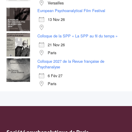
Versailles
European Psychoanalytical Film Festival
13 Nov 26
Colloque de la SPP « La SPP au fil du temps »
21 Nov 26
Paris
Colloque 2027 de la Revue française de
Psychanalyse
6 Fév 27
Paris