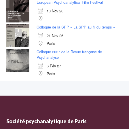
European Psychoanalytical Film Festival
13 Nov 26
Colloque de la SPP « La SPP au fil du temps »
21 Nov 26
Paris
Colloque 2027 de la Revue française de
Psychanalyse
6 Fév 27
Paris
Société psychanalytique de Paris