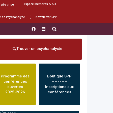
Espace Membres & AEF
 site privé
e de Psychanalyse
Newsletter SPP
Trouver un psychanalyste
Programme des
Boutique SPP
conférences
----- -----
ouvertes
Inscriptions aux
2025-2026
conférences