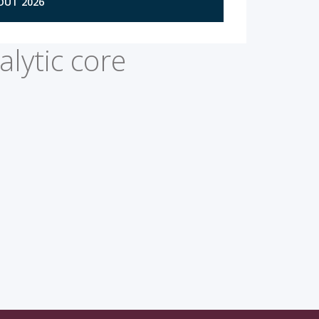
AOÛT 2026
lytic core