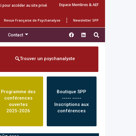
Espace Membres & AEF
ci pour accéder au site privé
Revue Française de Psychanalyse
Newsletter SPP
Contact
Trouver un psychanalyste
Programme des
Boutique SPP
conférences
----- -----
ouvertes
Inscriptions aux
2025-2026
conférences