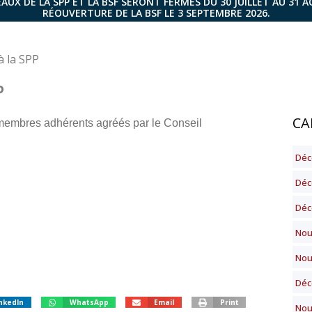
AUX DE LA SPP ET LA BSF SERONT FERMÉS DU 30 JUILLET AU 31 
RÉOUVERTURE DE LA BSF LE 3 SEPTEMBRE 2026.
 la SPP
P
CA
 membres adhérents agréés par le Conseil
Déc
Déc
Décè
Nou
Nou
Déc
nkedIn
WhatsApp
Email
Print
Nou