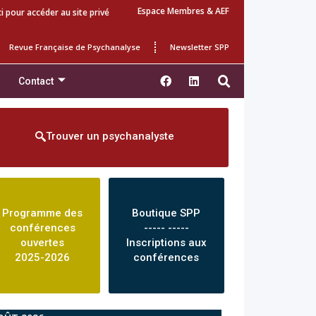
Espace Membres & AEF
ci pour accéder au site privé
Revue Française de Psychanalyse
Newsletter SPP
Contact
Trouver un psychanalyste
Programme des
Boutique SPP
conférences
----- -----
ouvertes
Inscriptions aux
2025-2026
conférences