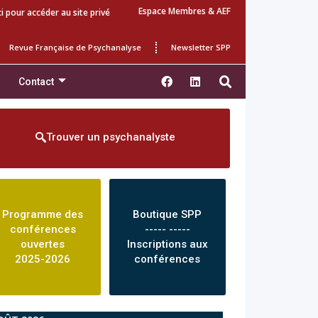
Espace Membres & AEF
ci pour accéder au site privé
Revue Française de Psychanalyse
Newsletter SPP
Contact
Trouver un psychanalyste
Programme des
Boutique SPP
conférences
----- -----
ouvertes
Inscriptions aux
2025-2026
conférences