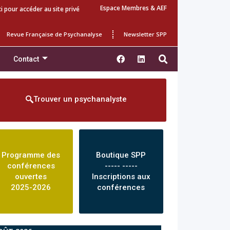
Espace Membres & AEF
ci pour accéder au site privé
Revue Française de Psychanalyse
Newsletter SPP
Contact
Trouver un psychanalyste
Programme des
Boutique SPP
conférences
----- -----
ouvertes
Inscriptions aux
2025-2026
conférences