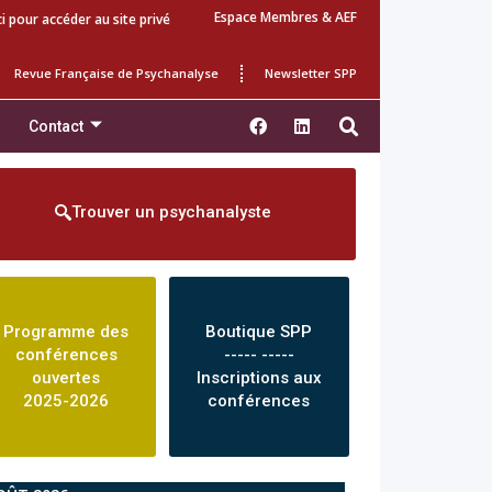
Espace Membres & AEF
ci pour accéder au site privé
Revue Française de Psychanalyse
Newsletter SPP
Contact
Trouver un psychanalyste
Programme des
Boutique SPP
conférences
----- -----
ouvertes
Inscriptions aux
2025-2026
conférences