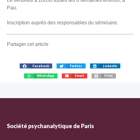
Le vendredi à 20h30 toutes les 6 semaines environ, à
Pau.
Inscription auprès des responsables du séminaire.
Partager cet article
Facebook
Twitter
LinkedIn
WhatsApp
Email
Print
Société psychanalytique de Paris