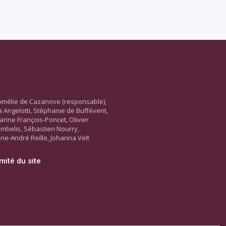
Amélie de Cazanove (responsable),
ara Angelotti, Stéphanie de Buffévent,
arine François-Poncet, Olivier
ambelis, Sébastien Nourry,
ne-André Reille, Johanna Velt
mité du site