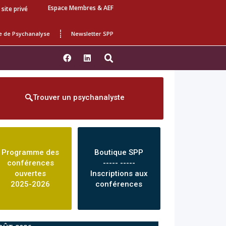
Espace Membres & AEF
 site privé
e de Psychanalyse
Newsletter SPP
Trouver un psychanalyste
Programme des
Boutique SPP
conférences
----- -----
ouvertes
Inscriptions aux
2025-2026
conférences