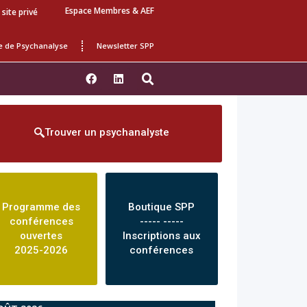
Espace Membres & AEF
 site privé
e de Psychanalyse
Newsletter SPP
Trouver un psychanalyste
Programme des
Boutique SPP
conférences
----- -----
ouvertes
Inscriptions aux
2025-2026
conférences