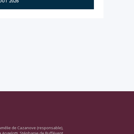
AOÛT 2026
Amélie de Cazanove (responsable),
ara Angelotti, Stéphanie de Buffévent,