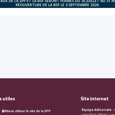
AUX DE LA SPP ET LA BSF SERONT FERMÉS DU 30 JUILLET AU 31 
RÉOUVERTURE DE LA BSF LE 3 SEPTEMBRE 2026.
 utiles
Site internet
Équipe éditoriale
: 
Mieux utiliser le site de la SPP
Julia-Flore Alibert, L