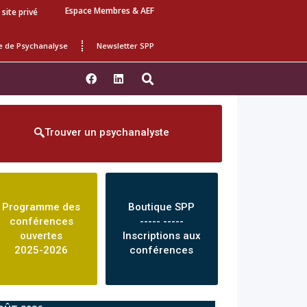
Espace Membres & AEF
 site privé
e de Psychanalyse
Newsletter SPP
Trouver un psychanalyste
Programme des
Boutique SPP
conférences
----- -----
ouvertes
Inscriptions aux
2025-2026
conférences