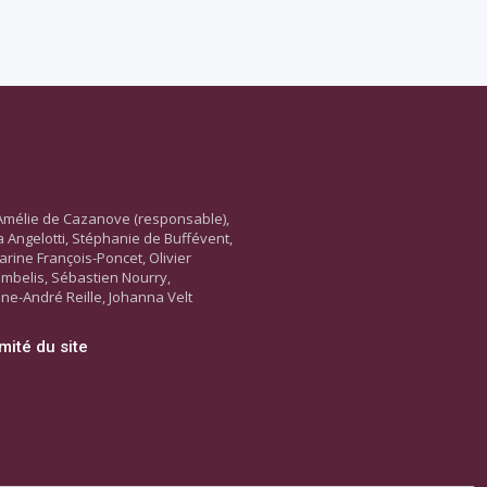
Amélie de Cazanove (responsable),
ara Angelotti, Stéphanie de Buffévent,
arine François-Poncet, Olivier
ambelis, Sébastien Nourry,
ne-André Reille, Johanna Velt
mité du site