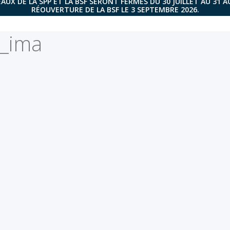
AUX DE LA SPP ET LA BSF SERONT FERMÉS DU 30 JUILLET AU 31 
RÉOUVERTURE DE LA BSF LE 3 SEPTEMBRE 2026.
7_ima