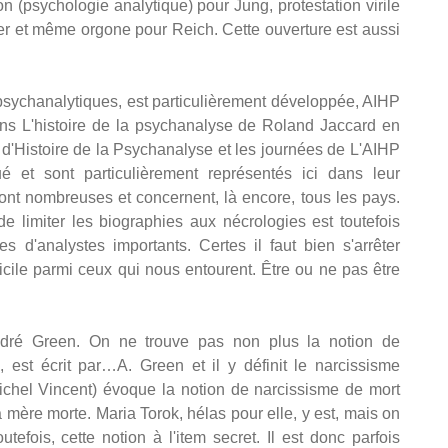
 (psychologie analytique) pour Jung, protestation virile
ler et même orgone pour Reich. Cette ouverture est aussi
 psychanalytiques, est particulièrement développée, AIHP
dans L'histoire de la psychanalyse de Roland Jaccard en
 d'Histoire de la Psychanalyse et les journées de L'AIHP
é et sont particulièrement représentés ici dans leur
sont nombreuses et concernent, là encore, tous les pays.
de limiter les biographies aux nécrologies est toutefois
es d'analystes importants. Certes il faut bien s'arrêter
ficile parmi ceux qui nous entourent. Être ou ne pas être
ndré Green. On ne trouve pas non plus la notion de
), est écrit par…A. Green et il y définit le narcissisme
 Michel Vincent) évoque la notion de narcissisme de mort
 mère morte. Maria Torok, hélas pour elle, y est, mais on
utefois, cette notion à l'item secret. Il est donc parfois