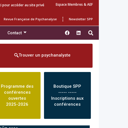
Espace Membres & AEF
ci pour accéder au site privé
Revue Française de Psychanalyse
Newsletter SPP
Contact
Trouver un psychanalyste
Programme des
Boutique SPP
conférences
----- -----
ouvertes
Inscriptions aux
2025-2026
conférences