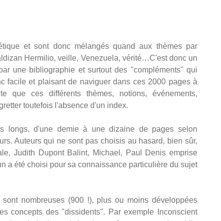
abétique et sont donc mélangés quand aux thèmes par
 Valdizan Hermilio, veille, Venezuela, vérité…C'est donc un
 par une bibliographie et surtout des "compléments" qui
onc facile et plaisant de naviguer dans ces 2000 pages à
vite que ces différents thèmes, notions, événements,
tter toutefois l'absence d'un index.
ns longs, d'une demie à une dizaine de pages selon
urs. Auteurs qui ne sont pas choisis au hasard, bien sûr,
e, Judith Dupont Balint, Michael, Paul Denis emprise
un a été choisi pour sa connaissance particulière du sujet
s sont nombreuses (900 !), plus ou moins développées
des concepts des "dissidents". Par exemple Inconscient