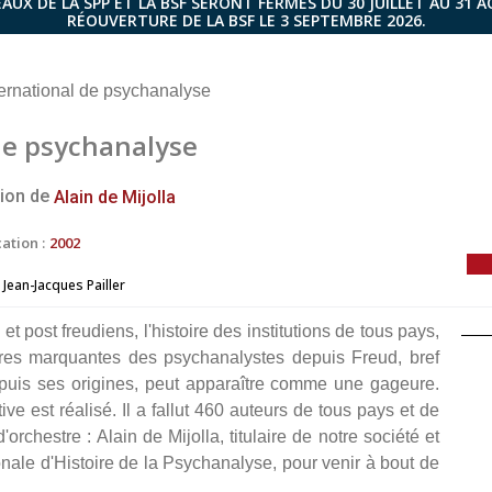
AUX DE LA SPP ET LA BSF SERONT FERMÉS DU 30 JUILLET AU 31 
RÉOUVERTURE DE LA BSF LE 3 SEPTEMBRE 2026.
ternational de psychanalyse
de psychanalyse
tion de
Alain de Mijolla
ation :
2002
Jean-Jacques Pailler
t post freudiens, l'histoire des institutions de tous pays,
res marquantes des psychanalystes depuis Freud, bref
epuis ses origines, peut apparaître comme une gageure.
e est réalisé. Il a fallut 460 auteurs de tous pays et de
orchestre : Alain de Mijolla, titulaire de notre société et
onale d'Histoire de la Psychanalyse, pour venir à bout de