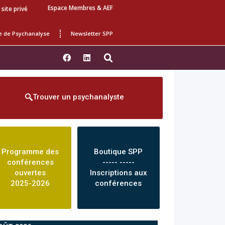
Espace Membres & AEF
 site privé
e de Psychanalyse
Newsletter SPP
Trouver un psychanalyste
Programme des
Boutique SPP
conférences
----- -----
ouvertes
Inscriptions aux
2025-2026
conférences