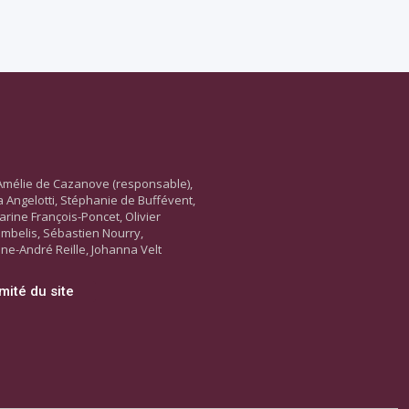
Amélie de Cazanove (responsable),
ara Angelotti, Stéphanie de Buffévent,
arine François-Poncet, Olivier
ambelis, Sébastien Nourry,
ne-André Reille, Johanna Velt
mité du site