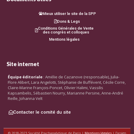
Mieux utiliser le site de la SPP
Dons & Legs
Conditions Générales de Vente
des congrès et colloques
Mentions légales
Site internet
Équipe éditoriale
: Amélie de Cazanove (responsable), Julia-
Flore Alibert, Lara Angelotti, Stéphanie de Buffévent, Cécile Corre,
Claire-Marine François-Poncet, Olivier Halimi, Vassilis
Kapsambelis, Sébastien Nourry, Marianne Persine, Anne-André
Reille, Johanna Velt
Contacter le comité du site
© 2018-2023 Société Psychanalytique de Paris |
Mentions légales
| Design