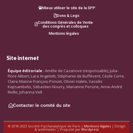
Mieux utiliser le site de la SPP
Dons & Legs
Conditions Générales de Vente
des congrès et colloques
Mentions légales
Site internet
Équipe éditoriale
: Amélie de Cazanove (responsable), Julia-
Flore Alibert, Lara Angelotti, Stéphanie de Buffévent, Cécile Corre,
Claire-Marine François-Poncet, Olivier Halimi, Vassilis
Kapsambelis, Sébastien Nourry, Marianne Persine, Anne-André
Reille, Johanna Velt
Contacter le comité du site
© 2018-2023 Société Psychanalytique de Paris |
Mentions légales
| Design
& webmaster | Propulsé par
Wordpress