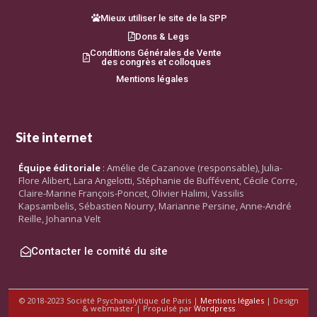
Mieux utiliser le site de la SPP
Dons & Legs
Conditions Générales de Vente
des congrès et colloques
Mentions légales
Site internet
Équipe éditoriale
: Amélie de Cazanove (responsable), Julia-
Flore Alibert, Lara Angelotti, Stéphanie de Buffévent, Cécile Corre,
Claire-Marine François-Poncet, Olivier Halimi, Vassilis
Kapsambelis, Sébastien Nourry, Marianne Persine, Anne-André
Reille, Johanna Velt
Contacter le comité du site
© 2018-2023 Société Psychanalytique de Paris |
Mentions légales
| Design
& webmaster | Propulsé par
Wordpress